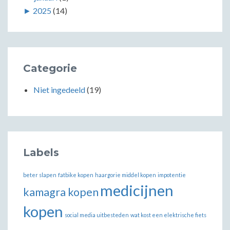
►
2025
(14)
Categorie
Niet ingedeeld
(19)
Labels
beter slapen
fatbike kopen
haargorie middel kopen
impotentie
medicijnen
kamagra kopen
kopen
social media uitbesteden
wat kost een elektrische fiets