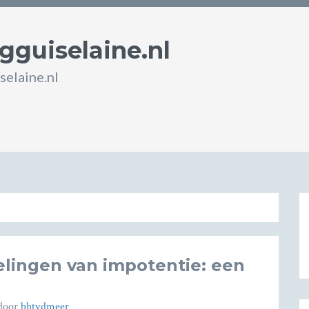
guiselaine.nl
elaine.nl
lingen van impotentie: een
door
bhtvdmeer