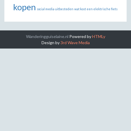
kopen
social media uitbesteden
wat kost een elektrische fiets
Wanderingguiselaine.nl
Powered by
HTMLy
Design by
3rd Wave Media