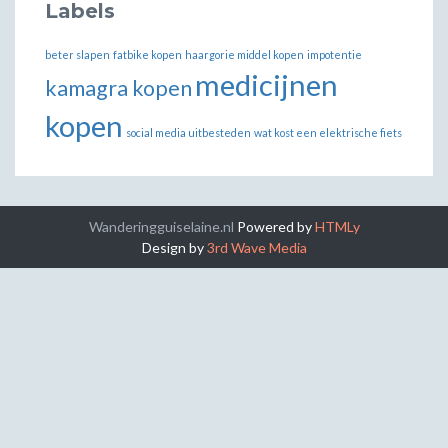
Labels
beter slapen
fatbike kopen
haargorie middel kopen
impotentie
medicijnen
kamagra kopen
kopen
social media uitbesteden
wat kost een elektrische fiets
Wanderingguiselaine.nl
Powered by
HTMLy
Design by
3rd Wave Media