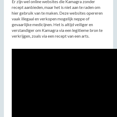
Er zijn wel online websites die Kamagra zonder
recept aanbieden, maar het is niet aan te raden om
hier gebruik van te maken. Deze websites opereren
vaak illegaal en verkopen mogelijk neppe of
gevaarlijke medicijnen. Het is altijd veiliger en
verstandiger om Kamagra via een legitieme bron te
verkrijgen, zoals via een recept van een arts.