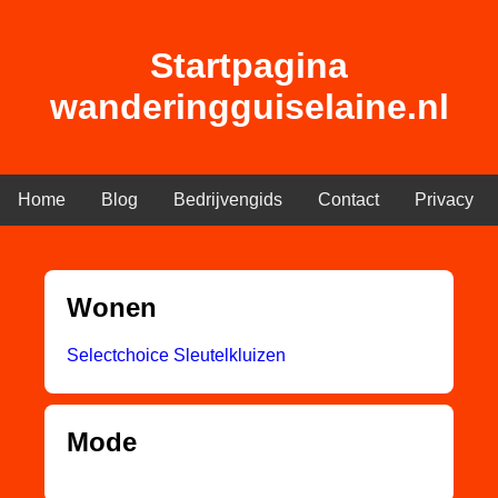
Startpagina
wanderingguiselaine.nl
Home
Blog
Bedrijvengids
Contact
Privacy
Wonen
Selectchoice Sleutelkluizen
Mode